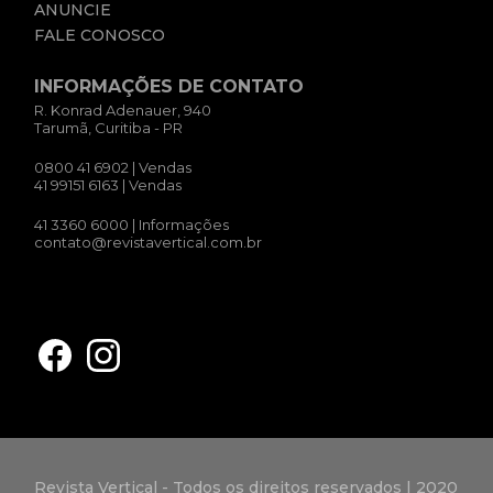
ANUNCIE
FALE CONOSCO
INFORMAÇÕES DE CONTATO
R. Konrad Adenauer, 940
Tarumã, Curitiba - PR
0800 41 6902
| Vendas
41 99151 6163
| Vendas
41 3360 6000
| Informações
contato@revistavertical.com.br
Revista Vertical - Todos os direitos reservados | 2020