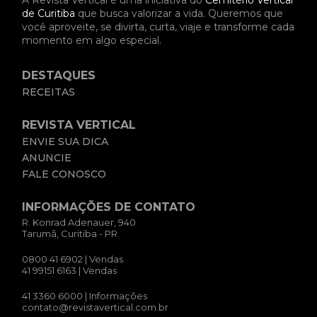
A Revista Vertical é uma iniciativa do
Cemitério Vertical
de Curitiba
que busca valorizar a vida. Queremos que
você aproveite, se divirta, curta, viaje e transforme cada
momento em algo especial.
DESTAQUES
RECEITAS
REVISTA VERTICAL
ENVIE SUA DICA
ANUNCIE
FALE CONOSCO
INFORMAÇÕES DE CONTATO
R. Konrad Adenauer, 940
Tarumã, Curitiba - PR
0800 41 6902
| Vendas
41 99151 6163
| Vendas
41 3360 6000
| Informações
contato@revistavertical.com.br