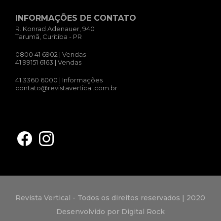
INFORMAÇÕES DE CONTATO
R. Konrad Adenauer, 940
Tarumã, Curitiba - PR
0800 41 6902
| Vendas
41 99151 6163
| Vendas
41 3360 6000
| Informações
contato@revistavertical.com.br
Revista Vertical - Todos os direitos reservados | 2020
Desenvolvido por Digital Rock