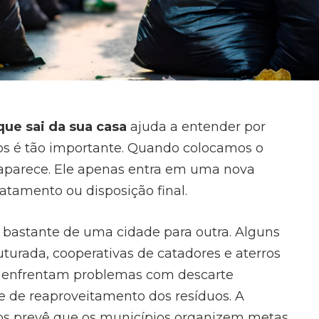
que sai da sua casa
ajuda a entender por
uos é tão importante. Quando colocamos o
saparece. Ele apenas entra em uma nova
tratamento ou disposição final.
r bastante de uma cidade para outra. Alguns
uturada, cooperativas de catadores e aterros
a enfrentam problemas com descarte
de de reaproveitamento dos resíduos. A
dos prevê que os municípios organizem metas