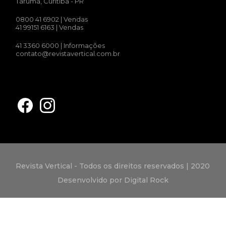
Tarumã, Curitiba - PR
0800 41 6902
| Vendas
41 99151 6163
| Vendas
41 3360 6000
| Informações
contato@revistavertical.com.br
Revista Vertical - Todos os direitos reservados | 2020
Desenvolvido por Digital Rock