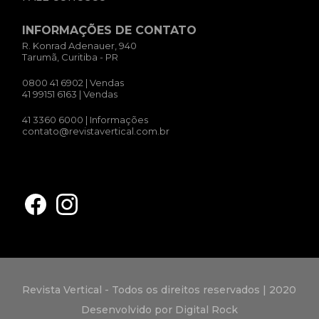
INFORMAÇÕES DE CONTATO
R. Konrad Adenauer, 940
Tarumã, Curitiba - PR
0800 41 6902
| Vendas
41 99151 6163
| Vendas
41 3360 6000
| Informações
contato@revistavertical.com.br
Revista Vertical - Todos os direitos reservados | 2020
Desenvolvido por Digital Rock