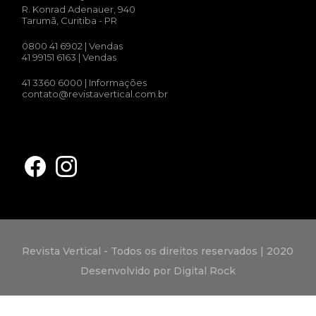
R. Konrad Adenauer, 940
Tarumã, Curitiba - PR
0800 41 6902
| Vendas
41 99151 6163
| Vendas
41 3360 6000
| Informações
contato@revistavertical.com.br
Revista Vertical - Todos os direitos reservados | 2020
Desenvolvido por Digital Rock