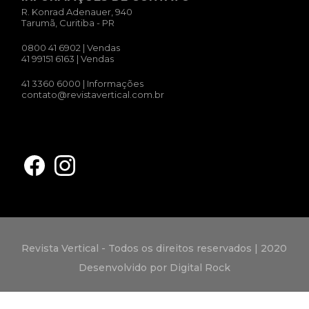
R. Konrad Adenauer, 940
Tarumã, Curitiba - PR
0800 41 6902
| Vendas
41 99151 6163
| Vendas
41 3360 6000
| Informações
contato@revistavertical.com.br
Revista Vertical - Todos os direitos reservados | 2020
Desenvolvido por Digital Rock