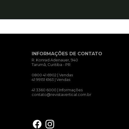
INFORMAÇÕES DE CONTATO
R. Konrad Adenauer, 940
Tarumã, Curitiba - PR
0800 41 6902
| Vendas
41 99151 6163
| Vendas
41 3360 6000
| Informações
contato@revistavertical.com.br