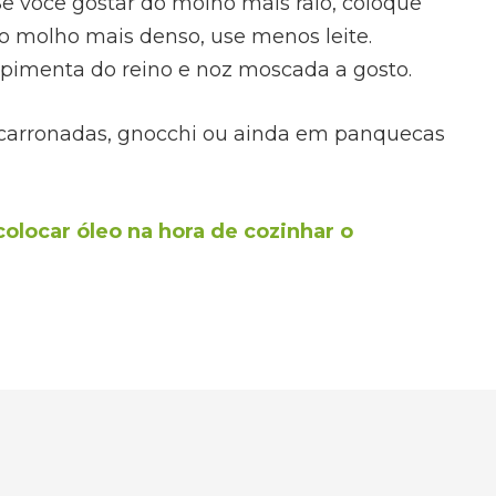
e você gostar do molho mais ralo, coloque
 o molho mais denso, use menos leite.
 pimenta do reino e noz moscada a gosto.
carronadas, gnocchi ou ainda em panquecas
colocar óleo na hora de cozinhar o