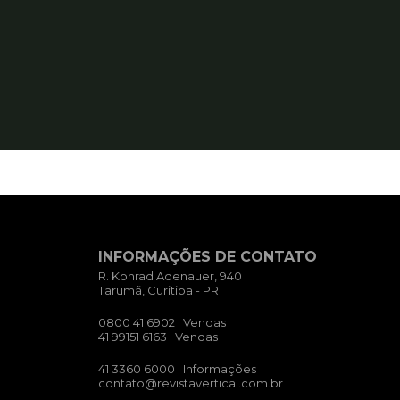
INFORMAÇÕES DE CONTATO
R. Konrad Adenauer, 940
Tarumã, Curitiba - PR
0800 41 6902
| Vendas
41 99151 6163
| Vendas
41 3360 6000
| Informações
contato@revistavertical.com.br