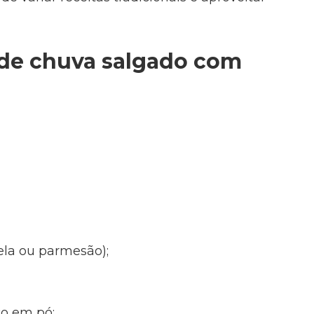
 de chuva salgado com
ela ou parmesão);
co em pó;