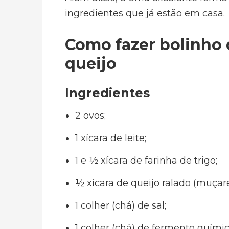
ingredientes que já estão em casa.
Como fazer bolinho
queijo
Ingredientes
2 ovos;
1 xícara de leite;
1 e ½ xícara de farinha de trigo;
½ xícara de queijo ralado (muçar
1 colher (chá) de sal;
1 colher (chá) de fermento quími