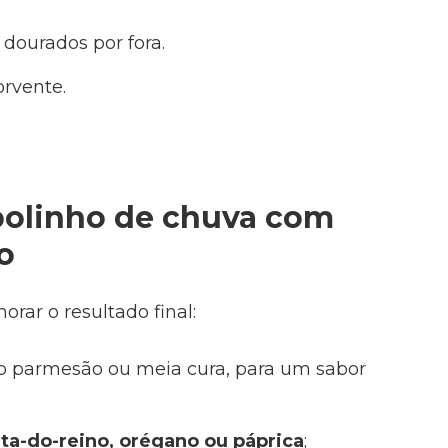
 dourados por fora.
orvente.
 bolinho de chuva com
o
rar o resultado final:
o parmesão ou meia cura, para um sabor
a-do-reino, orégano ou páprica
;