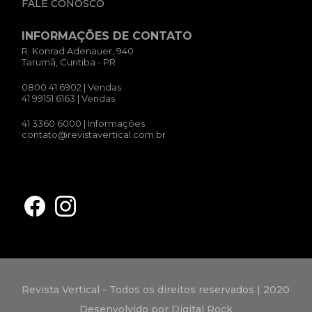
FALE CONOSCO
INFORMAÇÕES DE CONTATO
R. Konrad Adenauer, 940
Tarumã, Curitiba - PR
0800 41 6902
| Vendas
41 99151 6163
| Vendas
41 3360 6000
| Informações
contato@revistavertical.com.br
Revista Vertical - Todos os direitos reservados | 2020
Desenvolvido por Digital Rock