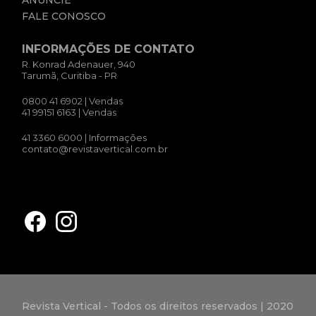
FALE CONOSCO
INFORMAÇÕES DE CONTATO
R. Konrad Adenauer, 940
Tarumã, Curitiba - PR
0800 41 6902
| Vendas
41 99151 6163
| Vendas
41 3360 6000
| Informações
contato@revistavertical.com.br
Revista Vertical - Todos os direitos reservados | 2020