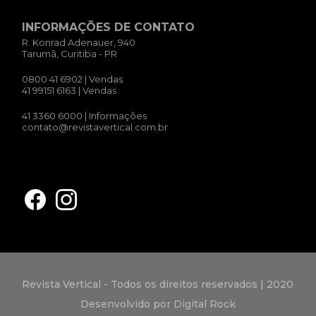
INFORMAÇÕES DE CONTATO
R. Konrad Adenauer, 940
Tarumã, Curitiba - PR
0800 41 6902
| Vendas
41 99151 6163
| Vendas
41 3360 6000
| Informações
contato@revistavertical.com.br
Revista Vertical - Todos os direitos reservados | 2020
Desenvolvido por Digital Rock