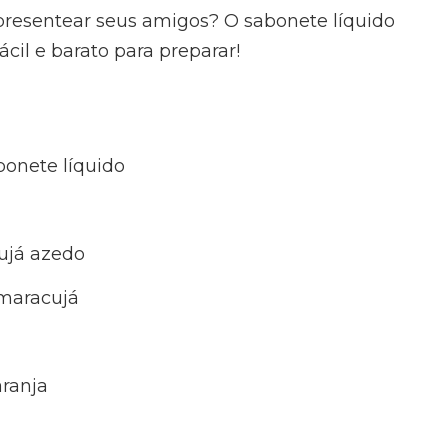
presentear seus amigos? O sabonete líquido
cil e barato para preparar!
bonete líquido
ujá azedo
 maracujá
aranja