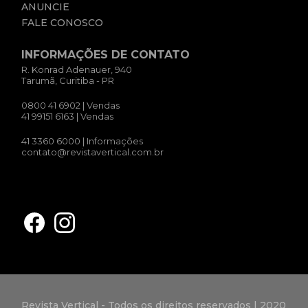
ANUNCIE
FALE CONOSCO
INFORMAÇÕES DE CONTATO
R. Konrad Adenauer, 940
Tarumã, Curitiba - PR
0800 41 6902
| Vendas
41 99151 6163
| Vendas
41 3360 6000
| Informações
contato@revistavertical.com.br
Revista Vertical - Todos os direitos reservados | 2020