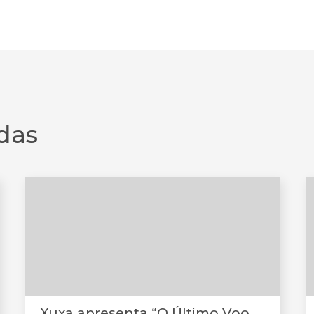
das
Xuxa apresenta “O Último Voo