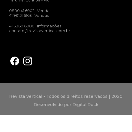
Tarumã, Curitiba - PR
0800 41 6902
| Vendas
41 99151 6163
| Vendas
41 3360 6000
| Informações
contato@revistavertical.com.br
Revista Vertical - Todos os direitos reservados | 2020
Desenvolvido por Digital Rock