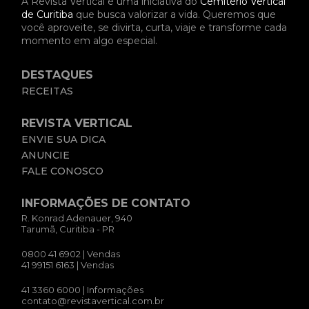
A Revista Vertical é uma iniciativa do
Cemitério Vertical
de Curitiba
que busca valorizar a vida. Queremos que
você aproveite, se divirta, curta, viaje e transforme cada
momento em algo especial.
DESTAQUES
RECEITAS
REVISTA VERTICAL
ENVIE SUA DICA
ANUNCIE
FALE CONOSCO
INFORMAÇÕES DE CONTATO
R. Konrad Adenauer, 940
Tarumã, Curitiba - PR
0800 41 6902
| Vendas
41 99151 6163
| Vendas
41 3360 6000
| Informações
contato@revistavertical.com.br