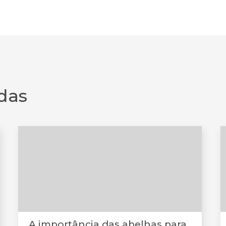
das
A importância das abelhas para