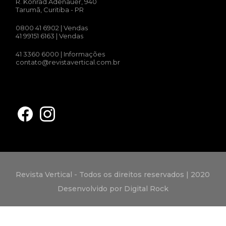
R. Konrad Adenauer, 940
Tarumã, Curitiba - PR
0800 41 6902
| Vendas
41 99151 6163
| Vendas
41 3360 6000
| Informações
contato@revistavertical.com.br
Revista Vertical - Todos os direitos reservados | 2020
Desenvolvido por Digital Rock