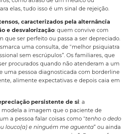
iros, como atraso de um médico ou
a elas, tudo isso é um sinal de rejeição.
ensos, caracterizados pela alternância
ão e desvalorização
: quem convive com
 que ser perfeito ou passa a ser depreciado.
smarca uma consulta, de “melhor psiquiatra
ssional sem escrúpulos”. Os familiares, que
 ser procurados quando não atenderam a um
e uma pessoa diagnosticada com borderline
nte, alimente expectativas e depois caia em
preciação persistente de si
: a
os modela a imagem que o paciente de
mum a pessoa falar coisas como “
tenho o dedo
ou louco(a) e ninguém me aguenta
” ou ainda