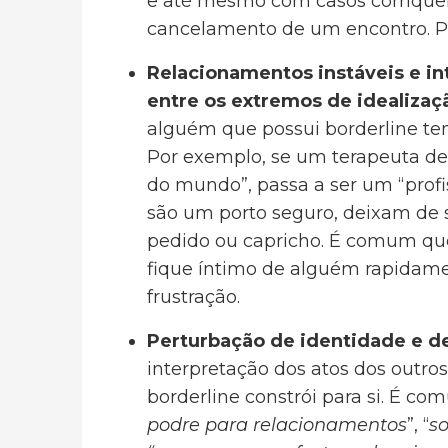
e até mesmo com casos corrique
cancelamento de um encontro. Par
Relacionamentos instáveis e int
entre os extremos de idealizaç
alguém que possui borderline tem
Por exemplo, se um terapeuta de
do mundo”, passa a ser um “profi
são um porto seguro, deixam de
pedido ou capricho. É comum qu
fique íntimo de alguém rapidame
frustração.
Perturbação de identidade e de
interpretação dos atos dos outr
borderline constrói para si. É co
podre para relacionamentos
”, “
s