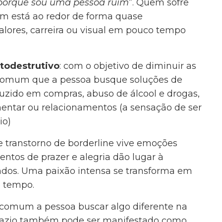
porque sou uma pessoa ruim
”. Quem sofre
em está ao redor de forma quase
alores, carreira ou visual em pouco tempo
todestrutivo
: com o objetivo de diminuir as
é comum que a pessoa busque soluções de
aduzido em compras, abuso de álcool e drogas,
mentar ou relacionamentos (a sensação de ser
io)
e transtorno de borderline vive emoções
os de prazer e alegria dão lugar à
dos. Uma paixão intensa se transforma em
o tempo.
é comum a pessoa buscar algo diferente na
se vazio também pode ser manifestado como