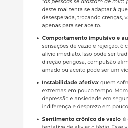
“as pessoas se afastam de mim 
deste mal tenta se adaptar à qu
desesperada, trocando crenças, v
apenas para ser aceito.
Comportamento impulsivo e au
sensações de vazio e rejeição, 
alívio imediato. Isso pode ser tr
direção perigosa, compulsão ali
amado ou aceito pode ser um víc
Instabilidade afetiva
: quem sofr
extremas em pouco tempo. Moment
depressão e ansiedade em segun
indiferença e desprezo em pouc
Sentimento crônico de vazio
: 
tentativa de aliviar o tédio. Es